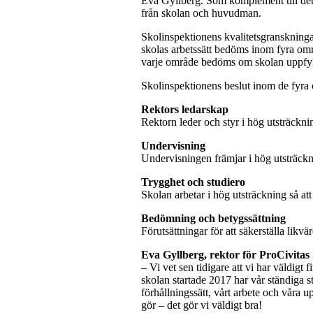
Eva Gyllberg. Som komplement till detta
från skolan och huvudman.
Skolinspektionens kvalitetsgranskningar 
skolas arbetssätt bedöms inom fyra om
varje område bedöms om skolan uppfyller 
Skolinspektionens beslut inom de fyr
Rektors ledarskap
Rektorn leder och styr i hög utsträckn
Undervisning
Undervisningen främjar i hög utsträck
Trygghet och studiero
Skolan arbetar i hög utsträckning så att
Bedömning och betygssättning
Förutsättningar för att säkerställa likv
Eva Gyllberg, rektor för ProCivitas
– Vi vet sen tidigare att vi har väldigt
skolan startade 2017 har vår ständiga st
förhållningssätt, vårt arbete och våra 
gör – det gör vi väldigt bra!