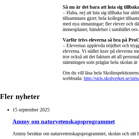
Så nu är det bara att luta sig tillbak
– Haha, nej att luta sig tillbaka har al
tillsammans gjort; hela kollegiet tillsa
med nya utmaningar; fler elever och dä
ämnesplaner, händelser i samhället osv.
Varför trivs eleverna så bra på Pro
– Elevernas upplevda nöjdhet och tryggh
eleverna. Vi ställer krav på eleverna me
tror också att det faktum att all person
stämningen som präglar hela skolan är 
Om du vill läsa hela Skolinspektionens
webbsida:
http://siris.skolverket.se/si
Fler nyheter
15 september 2025
Ammy om naturvetenskapsprogrammet
Ammy berättar om naturvetenskapsprogrammet, skolan och sitt b