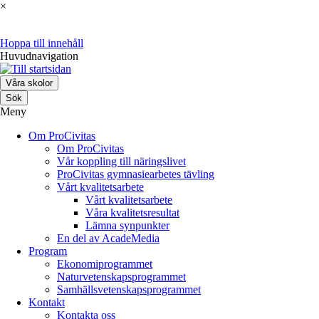
×
Hoppa till innehåll
Huvudnavigation
Våra skolor
Sök
Meny
Om ProCivitas
Om ProCivitas
Vår koppling till näringslivet
ProCivitas gymnasiearbetes tävling
Vårt kvalitetsarbete
Vårt kvalitetsarbete
Våra kvalitetsresultat
Lämna synpunkter
En del av AcadeMedia
Program
Ekonomiprogrammet
Naturvetenskapsprogrammet
Samhällsvetenskapsprogrammet
Kontakt
Kontakta oss