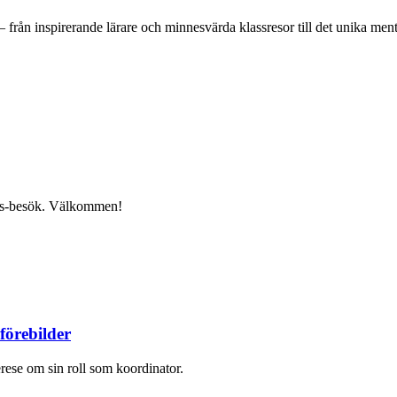
– från inspirerande lärare och minnesvärda klassresor till det unika me
 hus-besök. Välkommen!
förebilder
erese om sin roll som koordinator.