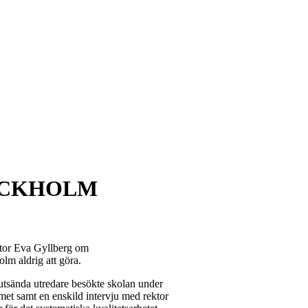
OCKHOLM
ktor Eva Gyllberg om
lm aldrig att göra.
tsända utredare besökte skolan under
amet samt en enskild intervju med rektor