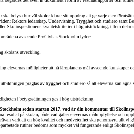
 begärdes det även in dokument i form av resultatrapporter och rutiner 
ska belysa hur väl skolor klarar sitt uppdrag att ge varje elev förutsätt
råden: Rektors ledarskap, Undervisning, Trygghet och studiero samt B
Skolinspektionens kvalitetskriterier i hög utsträckning, i flera delar e
a områdena avseende ProCivitas Stockholm lyder:
ing skolans utveckling.
ning elevernas möjligheter att nå läroplanens mål avseende kunskaper o
 utbildningen präglas av trygghet och studiero så att eleverna kan ägna 
ärdigheten i betygssättningen ges i hög utsträckning.
 Stockholm sedan starten 2017, vad är din kommentar till Skolinsp
 fina resultat på skolan; både vad gäller elevernas måluppfyllelse och up
rävan varit att en hög kvalitet och medvetenhet ska genomsyra allt vi gör
upparbetade rutiner bedöms som mycket väl fungerande enligt Skolinspekti