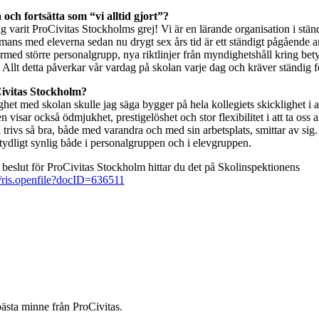
a och fortsätta som “vi alltid gjort”?
drig varit ProCivitas Stockholms grej! Vi är en lärande organisation i stä
mmans med eleverna sedan nu drygt sex års tid är ett ständigt pågående a
rmed större personalgrupp, nya riktlinjer från myndighetshåll kring b
 Allt detta påverkar vår vardag på skolan varje dag och kräver ständig f
Civitas Stockholm?
et med skolan skulle jag säga bygger på hela kollegiets skicklighet i ar
n visar också ödmjukhet, prestigelöshet och stor flexibilitet i att ta os
al trivs så bra, både med varandra och med sin arbetsplats, smittar av s
tydligt synlig både i personalgruppen och i elevgruppen.
 beslut för ProCivitas Stockholm hittar du det på Skolinspektionens
ris/ris.openfile?docID=636511
ästa minne från ProCivitas.