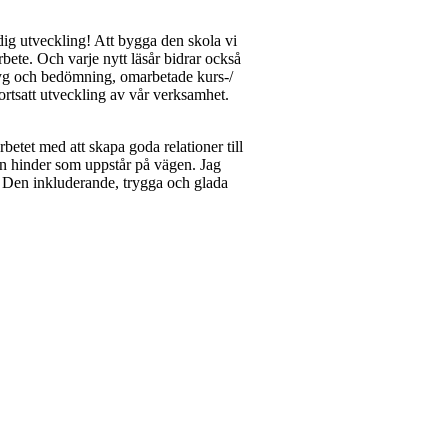
ndig utveckling! Att bygga den skola vi
rbete. Och varje nytt läsår bidrar också
etyg och bedömning, omarbetade kurs-/
ortsatt utveckling av vår verksamhet.
betet med att skapa goda relationer till
s an hinder som uppstår på vägen. Jag
ig. Den inkluderande, trygga och glada