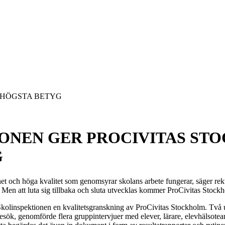
 HÖGSTA BETYG
ONEN GER PROCIVITAS ST
G
het och höga kvalitet som genomsyrar skolans arbete fungerar, säger re
Men att luta sig tillbaka och sluta utvecklas kommer ProCivitas Stockho
linspektionen en kvalitetsgranskning av ProCivitas Stockholm. Två u
nsbesök, genomförde flera gruppintervjuer med elever, lärare, elevhälsote