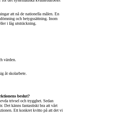
för det systematiska kvalitetsarbetet
ningar att nå de nationella målen. En
edömning och betygssättning. Inom
ller i låg utsträckning.
ch värden.
sig åt skolarbete.
ektionens beslut?
plevda trivsel och trygghet. Sedan
. Det känns fantastiskt bra att vårt
onen. Ett konkret kvitto på att det vi