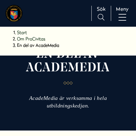
Sök
Meny
H
Huvudnavigation
Start
o
Om ProCivitas
p
En del av AcadeMedia
EN DEL AV
p
a
ACADEMEDIA
t
i
l
l
i
AcadeMedia är verksamma i hela
n
utbildningskedjan.
n
e
h
å