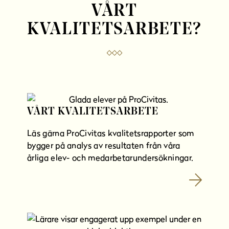
n
VÅRT
y
KVALITETSARBETE?
t
t
f
ö
n
s
t
VÅRT KVALITETSARBETE
e
r
Läs gärna ProCivitas kvalitetsrapporter som
)
bygger på analys av resultaten från våra
årliga elev- och medarbetarundersökningar.