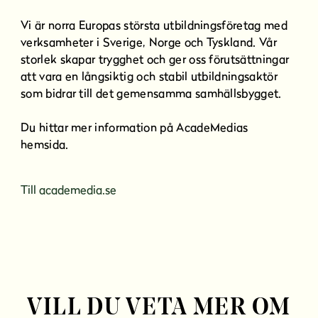
Vi är norra Europas största utbildningsföretag med
verksamheter i Sverige, Norge och Tyskland. Vår
storlek skapar trygghet och ger oss förutsättningar
att vara en långsiktig och stabil utbildningsaktör
som bidrar till det gemensamma samhällsbygget.
Du hittar mer information på AcadeMedias
hemsida.
(
Till academedia.se
ö
p
p
n
a
s
VILL DU VETA MER OM
i