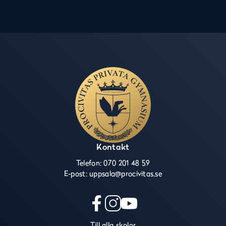
Kontakt
Telefon:
070 201 48 59
E-post:
uppsala@procivitas.se
f
i
y
Till alla skolor