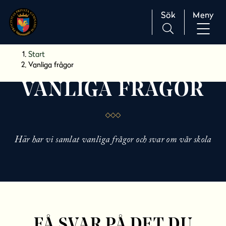
Sök
Meny
H
Huvudnavigation
Start
o
Vanliga frågor
p
VANLIGA FRÅGOR
p
a
t
i
l
Här har vi samlat vanliga frågor och svar om vår skola
l
i
n
n
e
h
å
FÅ SVAR PÅ DET DU