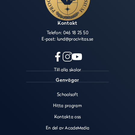
Kontakt
Telefon:
046 18 25 50
E-post:
lund@procivitas.se
f
i
y
Till alla skolor
a
n
o
c
s
u
Genvägar
e
t
t
b
a
u
Schoolsoft
o
g
b
o
r
e
Hitta program
k
a
(
(
m
ö
Kontakta oss
ö
(
p
En del av AcadeMedia
p
ö
p
p
p
n