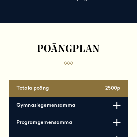
POÄNGPLAN
Totala poäng
2500p
Gymnasiegemensamma
Programgemensamma