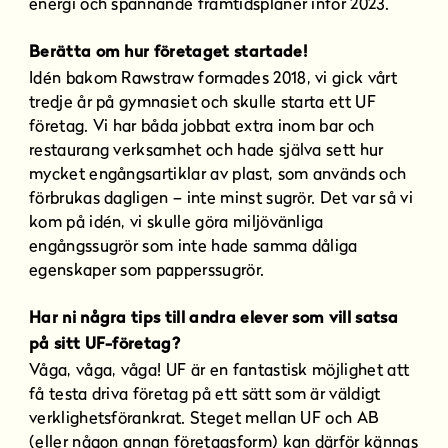
energi och spännande framtidsplaner inför 2023.
Berätta om hur företaget startade!
Idén bakom Rawstraw formades 2018, vi gick vårt
tredje år på gymnasiet och skulle starta ett UF
företag. Vi har båda jobbat extra inom bar och
restaurang verksamhet och hade själva sett hur
mycket engångsartiklar av plast, som används och
förbrukas dagligen – inte minst sugrör. Det var så vi
kom på idén, vi skulle göra miljövänliga
engångssugrör som inte hade samma dåliga
egenskaper som papperssugrör.
Har ni några tips till andra elever som vill satsa
på sitt UF-företag?
Våga, våga, våga! UF är en fantastisk möjlighet att
få testa driva företag på ett sätt som är väldigt
verklighetsförankrat. Steget mellan UF och AB
(eller någon annan företagsform) kan därför kännas