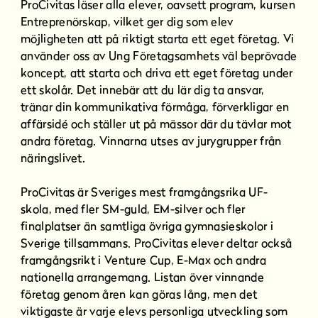
ProCivitas läser alla elever, oavsett program, kursen
Entreprenörskap, vilket ger dig som elev
möjligheten att på riktigt starta ett eget företag. Vi
använder oss av Ung Företagsamhets väl beprövade
koncept, att starta och driva ett eget företag under
ett skolår. Det innebär att du lär dig ta ansvar,
tränar din kommunikativa förmåga, förverkligar en
affärsidé och ställer ut på mässor där du tävlar mot
andra företag. Vinnarna utses av jurygrupper från
näringslivet.
ProCivitas är Sveriges mest framgångsrika UF-
skola, med fler SM-guld, EM-silver och fler
finalplatser än samtliga övriga gymnasieskolor i
Sverige tillsammans. ProCivitas elever deltar också
framgångsrikt i Venture Cup, E-Max och andra
nationella arrangemang. Listan över vinnande
företag genom åren kan göras lång, men det
viktigaste är varje elevs personliga utveckling som