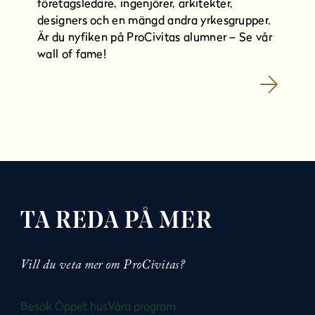
företagsledare, ingenjörer, arkitekter,
designers och en mängd andra yrkesgrupper.
Är du nyfiken på ProCivitas alumner – Se vår
wall of fame!
TA REDA PÅ MER
Vill du veta mer om ProCivitas?
Besök Öppet hus
Våra program