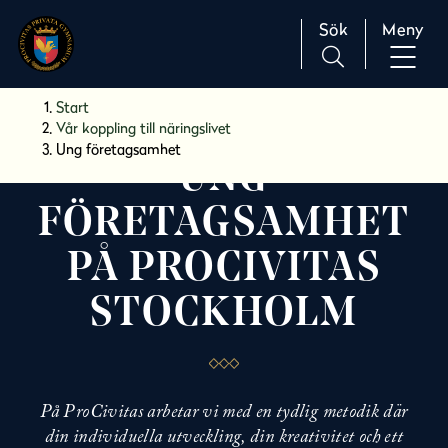
Sök
Meny
H
Huvudnavigation
Start
o
Vår koppling till näringslivet
p
Ung företagsamhet
UNG
p
a
FÖRETAGSAMHET
t
i
PÅ PROCIVITAS
l
l
STOCKHOLM
i
n
n
e
h
På ProCivitas arbetar vi med en tydlig metodik där
å
din individuella utveckling, din kreativitet och ett