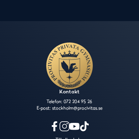
Kontakt
Telefon:
072 204 95 26
E-post:
stockholm@procivitas.se
f
i
y
t