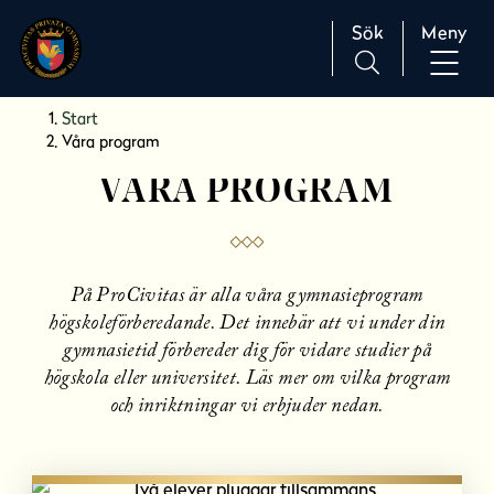
Sök
Meny
H
Huvudnavigation
Start
o
Våra program
p
VÅRA PROGRAM
p
a
t
i
l
På ProCivitas är alla våra gymnasieprogram
l
högskoleförberedande. Det innebär att vi under din
i
gymnasietid förbereder dig för vidare studier på
n
högskola eller universitet. Läs mer om vilka program
n
och inriktningar vi erbjuder nedan.
e
h
å