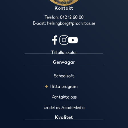
Kontakt
Telefon:
042 12 60 00
E-post:
helsingborg@procivitas.se
f
i
y
Till alla skolor
a
n
o
c
s
u
Genvägar
e
t
t
b
a
u
Schoolsoft
o
g
b
o
r
e
Hitta program
k
a
(
(
m
ö
Kontakta oss
ö
(
p
En del av AcadeMedia
p
ö
p
p
p
n
Kvalitet
n
p
a
a
n
s