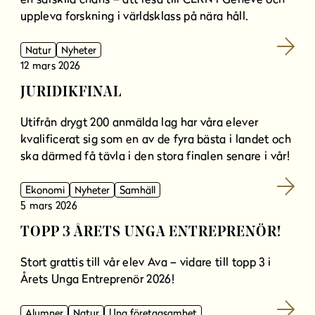
l
uppleva forskning i världsklass på nära håll.
l
Natur
Nyheter
12 mars 2026
JURIDIKFINAL
Utifrån drygt 200 anmälda lag har våra elever
kvalificerat sig som en av de fyra bästa i landet och
ska därmed få tävla i den stora finalen senare i vår!
Ekonomi
Nyheter
Samhäll
5 mars 2026
TOPP 3 ÅRETS UNGA ENTREPRENÖR!
Stort grattis till vår elev Ava – vidare till topp 3 i
Årets Unga Entreprenör 2026!
Alumner
Natur
Ung företagsamhet