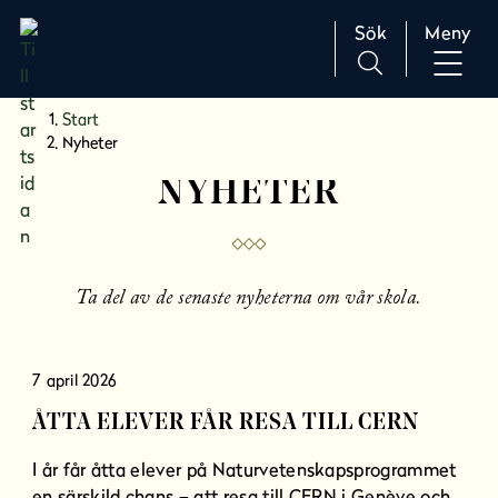
Sök
Meny
H
Huvudnavigation
Start
o
Nyheter
p
NYHETER
p
a
t
i
l
Ta del av de senaste nyheterna om vår skola.
l
i
n
7 april 2026
n
ÅTTA ELEVER FÅR RESA TILL CERN
e
h
I år får åtta elever på Naturvetenskapsprogrammet
å
en särskild chans – att resa till CERN i Genève och