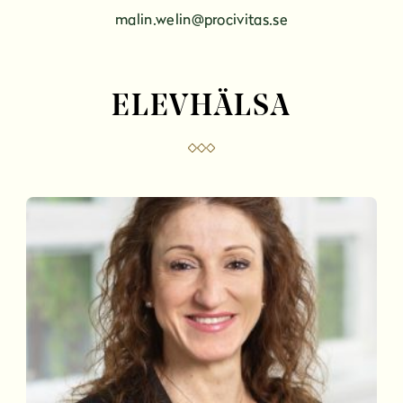
malin.welin@procivitas.se
ELEVHÄLSA