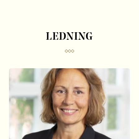
l
l
LEDNING