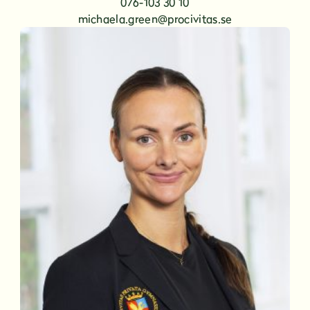
076-103 30 10
michaela.green@procivitas.se