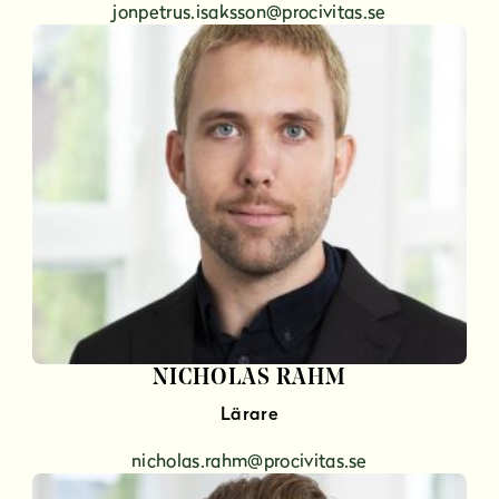
jonpetrus.isaksson@procivitas.se
NICHOLAS RAHM
Lärare
nicholas.rahm@procivitas.se