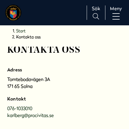
Sök
Meny
H
Huvudnavigation
Start
o
Kontakta oss
p
KONTAKTA OSS
p
a
t
i
Adress
l
Tomtebodavägen 3A
l
171 65 Solna
i
n
Kontakt
n
076-1033010
e
karlberg@procivitas.se
h
å