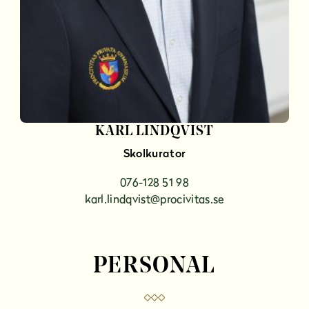
KARL LINDQVIST
Skolkurator
076-128 51 98
karl.lindqvist@procivitas.se
PERSONAL