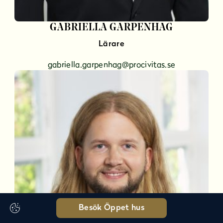
GABRIELLA GARPENHAG
Lärare
gabriella.garpenhag@procivitas.se
Besök Öppet hus