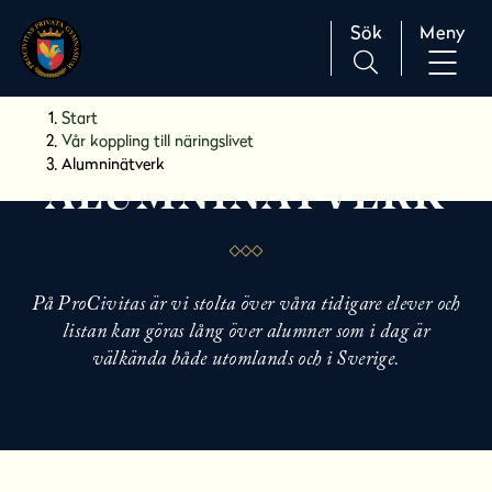
Sök
Meny
H
Huvudnavigation
Start
o
Vår koppling till näringslivet
p
Alumninätverk
ALUMNINÄTVERK
p
a
t
i
l
På ProCivitas är vi stolta över våra tidigare elever och
l
listan kan göras lång över alumner som i dag är
i
välkända både utomlands och i Sverige.
n
n
e
h
å