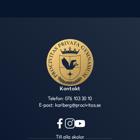
Kontakt
Telefon:
076 103 30 10
E-post:
karlberg@procivitas.se
f
i
y
Till alla skolor
a
n
o