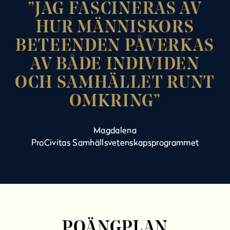
JAG FASCINERAS AV
HUR MÄNNISKORS
BETEENDEN PÅVERKAS
AV BÅDE INDIVIDEN
OCH SAMHÄLLET RUNT
OMKRING
Magdalena
ProCivitas Samhällsvetenskapsprogrammet
POÄNGPLAN