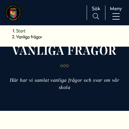
Sök
Meny
H
Huvudnavigation
Start
o
Vanliga frågor
p
VANLIGA FRÅGOR
p
a
t
i
l
Här har vi samlat vanliga frågor och svar om vår
l
skola
i
n
n
e
h
å