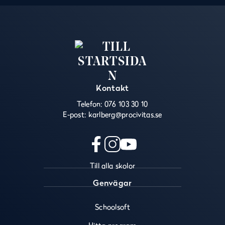
Kontakt
Telefon:
076 103 30 10
E-post:
karlberg@procivitas.se
f
i
y
Till alla skolor
a
n
o
c
s
u
Genvägar
e
t
t
b
a
u
Schoolsoft
o
g
b
o
r
e