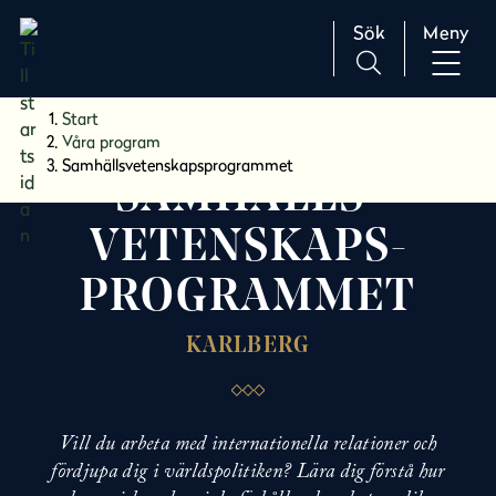
Sök
Meny
H
Huvudnavigation
Start
o
Våra program
p
Samhällsvetenskaps­programmet
SAMHÄLLS­
p
a
VETENSKAPS­
t
i
PROGRAMMET
l
l
KARLBERG
i
n
n
e
Vill du arbeta med internationella relationer och
h
fördjupa dig i världspolitiken? Lära dig förstå hur
å