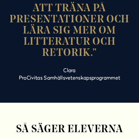
ATT TRÄNA PÅ
PRESENTATIONER OCH
LÄRA SIG MER OM
LITTERATUR OCH
RETORIK.
Clara
ProCivitas Samhällsvetenskapsprogrammet
SÅ SÄGER ELEVERNA