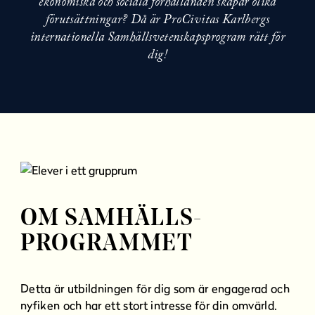
ekonomiska och sociala förhållanden skapar olika
l
förutsättningar? Då är ProCivitas Karlbergs
l
internationella Samhällsvetenskapsprogram rätt för
dig!
OM SAMHÄLLS­
PROGRAMMET
Detta är utbildningen för dig som är engagerad och
nyfiken och har ett stort intresse för din omvärld.