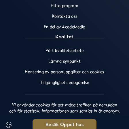
o
r
e
Hitta program
k
a
(
(
m
ö
Kontakta oss
ö
(
p
En del av AcadeMedia
p
ö
p
p
p
n
Kvalitet
n
p
a
a
n
s
Vårt kvalitetsarbete
s
a
i
i
s
n
Lämna synpunkt
n
i
y
y
n
t
Hantering av personuppgifter och cookies
t
y
t
t
t
f
Tillgänglighetsredogörelse
f
t
ö
ö
f
n
n
ö
s
Vi använder cookies för att mäta trafiken på hemsidan
s
n
t
och för statistik. Informationen som samlas in är anonym.
t
s
e
e
t
r
r
e
)
Besök Öppet hus