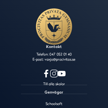
Kontakt
Telefon:
047 052 01 40
E-post:
vaxjo@procivitas.se
f
i
y
Till alla skolor
a
n
o
c
s
u
Genvägar
e
t
t
b
a
u
Schoolsoft
o
g
b