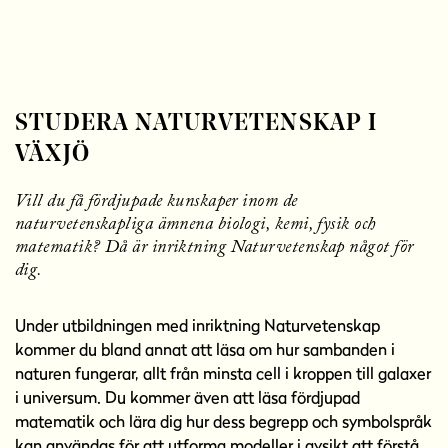
l
l
STUDERA NATURVETENSKAP I
VÄXJÖ
Vill du få fördjupade kunskaper inom de
naturvetenskapliga ämnena biologi, kemi, fysik och
matematik? Då är inriktning Naturvetenskap något för
dig.
Under utbildningen med inriktning Naturvetenskap
kommer du bland annat att läsa om hur sambanden i
naturen fungerar, allt från minsta cell i kroppen till galaxer
i universum. Du kommer även att läsa fördjupad
matematik och lära dig hur dess begrepp och symbolspråk
kan användas för att utforma modeller i avsikt att förstå