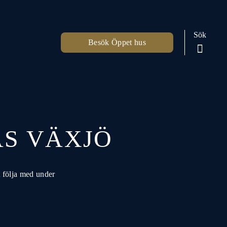
Sök
Besök Öppet hus
AS VÄXJÖ
t följa med under