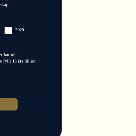
nskap
2029
ler har min
fyllt 16 år) till att