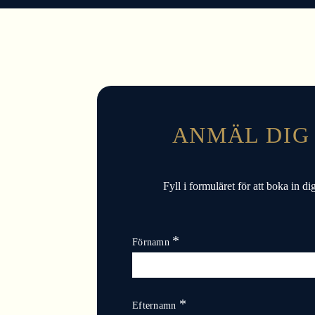
e
h
å
l
l
ANMÄL DIG
Fyll i formuläret för att boka in 
Förnamn
Efternamn