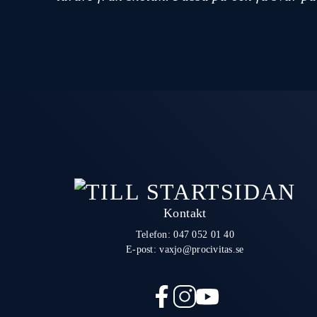
Kontakt
Telefon:
047 052 01 40
E-post:
vaxjo@procivitas.se
f
i
y