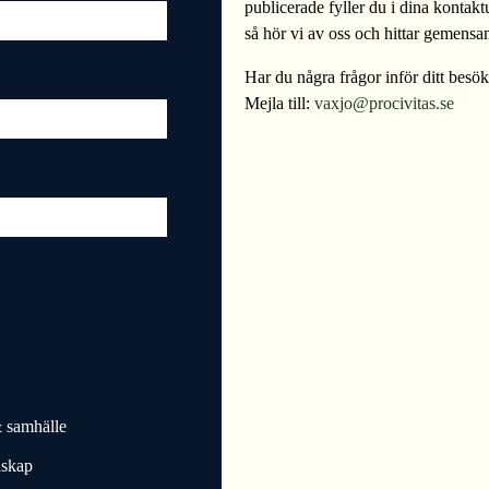
publicerade fyller du i dina kontakt
så hör vi av oss och hittar gemensa
Har du några frågor inför ditt besö
Mejla till:
vaxjo@procivitas.se
 samhälle
nskap