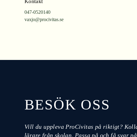
Kontakt
047-0520140
vaxjo@procivitas.se
BESÖK OSS
Vill du uppleva ProCivitas på riktigt? Koll
lärare från skolan. Passa på och få svar på