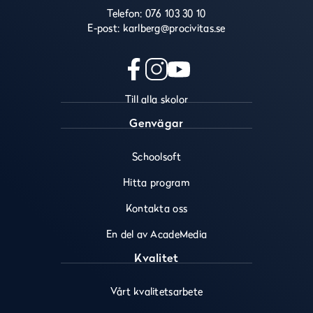
Telefon:
076 103 30 10
E-post:
karlberg@procivitas.se
f
i
y
Till alla skolor
a
n
o
c
s
u
Genvägar
e
t
t
b
a
u
Schoolsoft
o
g
b
o
r
e
Hitta program
k
a
(
(
m
ö
Kontakta oss
ö
(
p
En del av AcadeMedia
p
ö
p
p
p
n
Kvalitet
n
p
a
a
n
s
Vårt kvalitetsarbete
s
a
i
i
s
n