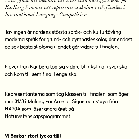
Vi är glada att meddela att 2 av våra duktiga elever på
l
Karlberg kommer att representera skolan i riksfinalen i
l
International Language Competition.
Tävlingen är nordens största språk- och kulturtävling i
moderna språk för grund- och gymnasieskolor, där endast
de sex bästa skolorna i landet går vidare till finalen.
Elever från Karlberg tog sig vidare till riksfinal i svenska
och kom till semifinal i engelska.
Representanterna som tog klassen till finalen, som äger
rum 31/3 i Malmö, var Amelia, Signe och Maya från
NA20A som läser andra året på
Naturvetenskapsprogrammet.
Vi önskar stort lycka till!