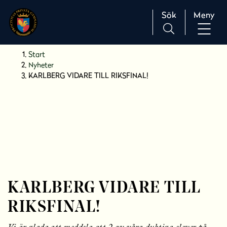
Sök
Meny
H
Huvudnavigation
Start
o
Nyheter
p
KARLBERG VIDARE TILL RIKSFINAL!
p
a
t
i
l
l
i
n
n
KARLBERG VIDARE TILL
e
RIKSFINAL!
h
å