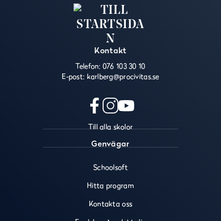
Kontakt
Telefon:
076 103 30 10
E-post:
karlberg@procivitas.se
f
i
y
Till alla skolor
a
n
o
c
s
u
Genvägar
e
t
t
b
a
u
Schoolsoft
o
g
b
o
r
e
Hitta program
k
a
(
(
m
ö
Kontakta oss
ö
(
p