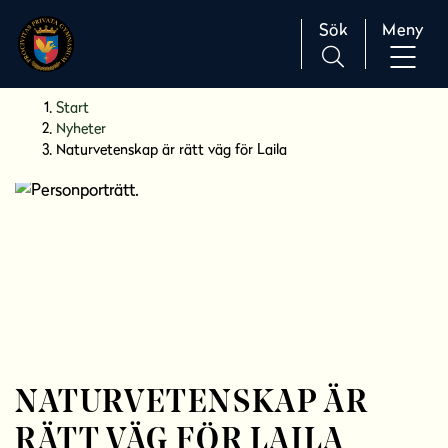
Sök
Meny
H
Huvudnavigation
Start
o
Nyheter
p
Naturvetenskap är rätt väg för Laila
p
a
t
i
l
l
i
n
n
e
NATURVETENSKAP ÄR
h
å
RÄTT VÄG FÖR LAILA