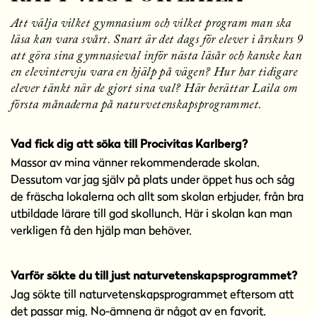
l
l
Att välja vilket gymnasium och vilket program man ska
läsa kan vara svårt. Snart är det dags för elever i årskurs 9
att göra sina gymnasieval inför nästa läsår och kanske kan
en elevintervju vara en hjälp på vägen? Hur har tidigare
elever tänkt när de gjort sina val? Här berättar Laila om
första månaderna på naturvetenskapsprogrammet.
Vad fick dig att söka till Procivitas Karlberg?
Massor av mina vänner rekommenderade skolan.
Dessutom var jag själv på plats under öppet hus och såg
de fräscha lokalerna och allt som skolan erbjuder, från bra
utbildade lärare till god skollunch. Här i skolan kan man
verkligen få den hjälp man behöver.
Varför sökte du till just naturvetenskapsprogrammet?
Jag sökte till naturvetenskapsprogrammet eftersom att
det passar mig. No-ämnena är något av en favorit.