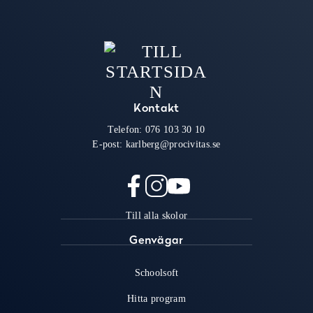
Kontakt
Telefon:
076 103 30 10
E-post:
karlberg@procivitas.se
f
i
y
Till alla skolor
a
n
o
c
s
u
Genvägar
e
t
t
b
a
u
Schoolsoft
o
g
b
o
r
e
Hitta program
k
a
(