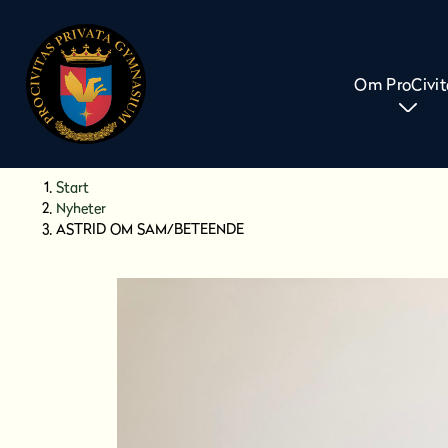
Om ProCivit
H
Huvudnavigation
Start
o
Nyheter
p
ASTRID OM SAM/BETEENDE
p
a
t
i
l
l
i
n
n