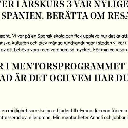
ER I ÅRSKURS 3 VAR NYLIG
L SPANIEN. BERÄTTA OM RES
ant. Vi var på en Spansk skola och fick uppleva hur det är att g
nska kulturen och gick många rundvandringar i staden vi var i
av att behöva vara med varandra så mycket. För mig va resan 
R I MENTORSPROGRAMMET 
VAD ÄR DET OCH VEM HAR D
n möjlighet som skolan erbjuder till elverna där man får en m
ntresserad av eller ämne. Min mentor heter Anneli och jobbar i