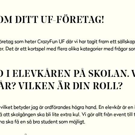
OM DITT UF-FÖRETAG!
öretag som heter CrazyFun UF där vi har tagit fram ett sällskap
r. Det är ett kortspel med flera olika kategorier med frågor so
D I ELEVKÅREN PÅ SKOLAN. 
ÅR? VILKEN ÄR DIN ROLL?
vilket betyder jag är ordförandes högra hand. En elevkår är en 
 att skolgången ska bli lite extra kul. Vi gör allt från event till
eorna ska få en så bra student som möjligt.