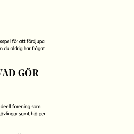
sspel för att fördjupa
m du aldrig har frågat
VAD GÖR
ideell förening som
 tävlingar samt hjälper