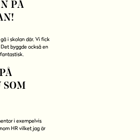
EN PÅ
AN!
å i skolan där. Vi fick
. Det byggde också en
fantastisk.
PÅ
U SOM
entor i exempelvis
nom HR vilket jag är