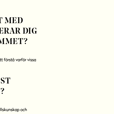
T MED
ERAR DIG
MMET?
 förstå varför vissa
EST
?
ällskunskap och