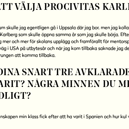
ATT VÄLJA PROCIVITAS KAR
m skulle jag egentligen gå i Uppsala där jag bor, men jag koll
 Karlberg som skulle öppna samma år som jag skulle börja. Eft
g mer och mer för skolans upplägg och framförallt för mento
väg i USA på utbytesår och när jag kom tillbaka saknade jag de
tvungen att komma tillbaka.
DINA SNART TRE AVKLARADE
ARIT? NÅGRA MINNEN DU M
DLIGT?
skapen min klass fick efter att ha varit i Spanien och hur kul