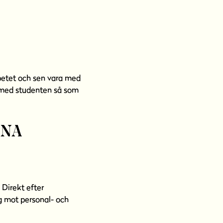
betet och sen vara med
r med studenten så som
INA
 Direkt efter
g mot personal- och