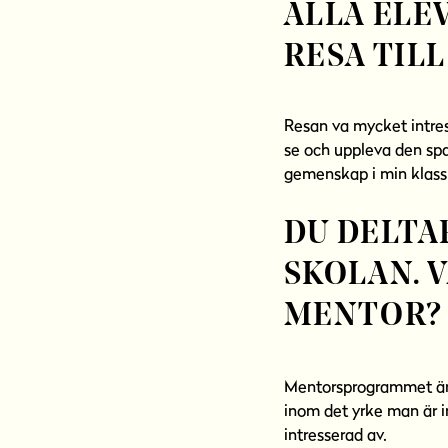
ALLA ELEV
RESA TIL
Resan va mycket intress
se och uppleva den spa
gemenskap i min klass 
DU DELTA
SKOLAN. 
MENTOR?
Mentorsprogrammet är e
inom det yrke man är i
intresserad av.