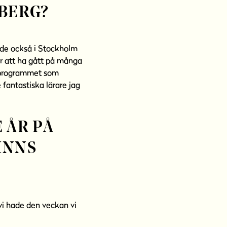
LBERG?
ade också i Stockholm
er att ha gått på många
rsprogrammet som
 fantastiska lärare jag
 ÅR PÅ
INNS
 vi hade den veckan vi