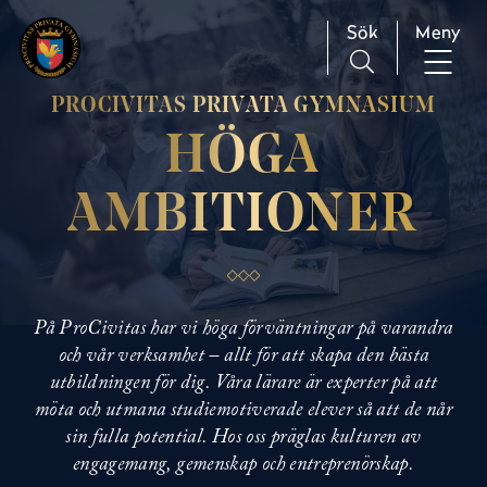
H
Huvudnavigation
Sök
Meny
o
p
p
PROCIVITAS PRIVATA GYMNASIUM
a
t
HÖGA
i
l
AMBITIONER
l
i
n
n
e
På ProCivitas har vi höga förväntningar på varandra
h
och vår verksamhet – allt för att skapa den bästa
å
utbildningen för dig. Våra lärare är experter på att
l
möta och utmana studiemotiverade elever så att de når
l
sin fulla potential. Hos oss präglas kulturen av
engagemang, gemenskap och entreprenörskap.