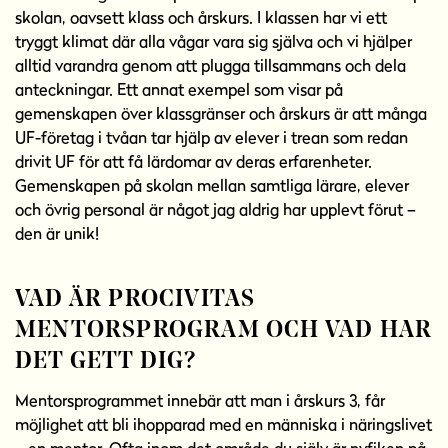
skolan, oavsett klass och årskurs. I klassen har vi ett
tryggt klimat där alla vågar vara sig själva och vi hjälper
alltid varandra genom att plugga tillsammans och dela
anteckningar. Ett annat exempel som visar på
gemenskapen över klassgränser och årskurs är att många
UF-företag i tvåan tar hjälp av elever i trean som redan
drivit UF för att få lärdomar av deras erfarenheter.
Gemenskapen på skolan mellan samtliga lärare, elever
och övrig personal är något jag aldrig har upplevt förut –
den är unik!
VAD ÄR PROCIVITAS
MENTORSPROGRAM OCH VAD HAR
DET GETT DIG?
Mentorsprogrammet innebär att man i årskurs 3, får
möjlighet att bli ihopparad med en människa i näringslivet
– en mentor. Ofta inom det område du själv är nyfiken på