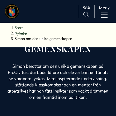
Sök
Meny
H
Huvudnavigation
Start
o
Nyheter
p
Simon om den unika gemenskapen
SIMON OM DEN UNIKA
p
GEMENSKAPEN
a
t
i
Simon berättar om den unika gemenskapen på
l
ProCivitas, där både lärare och elever brinner för att
l
se varandra lyckas. Med inspirerande undervisning,
i
stöttande klasskompisar och en mentor från
n
arbetslivet har han fått insikter som väckt drömmen
n
om en framtid inom politiken.
e
h
å