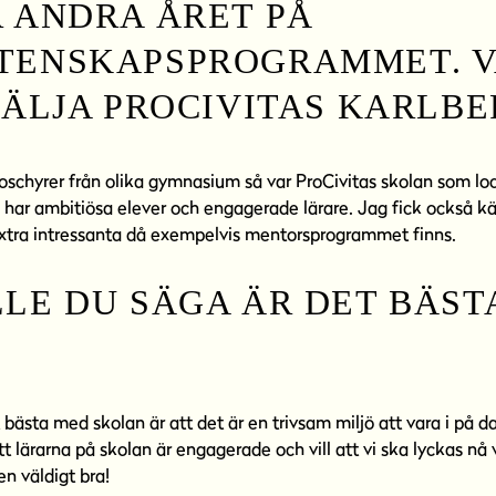
 ANDRA ÅRET PÅ
TENSKAPSPROGRAMMET. V
VÄLJA PROCIVITAS KARLBE
broschyrer från olika gymnasium så var ProCivitas skolan som l
n har ambitiösa elever och engagerade lärare. Jag fick också kä
e extra intressanta då exempelvis mentorsprogrammet finns.
LE DU SÄGA ÄR DET BÄST
 bästa med skolan är att det är en trivsam miljö att vara i på 
tt lärarna på skolan är engagerade och vill att vi ska lyckas n
n väldigt bra!