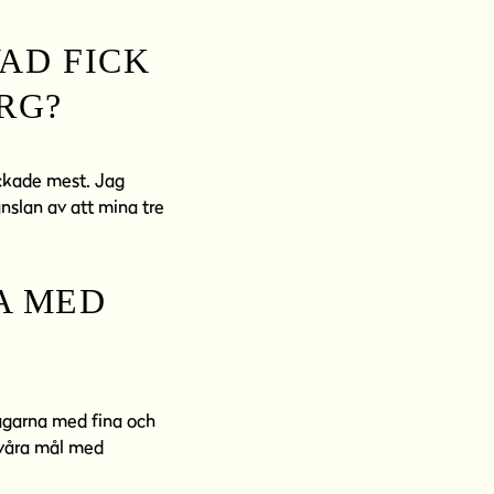
AD FICK
RG?
ockade mest. Jag
nslan av att mina tre
A MED
dagarna med fina och
å våra mål med