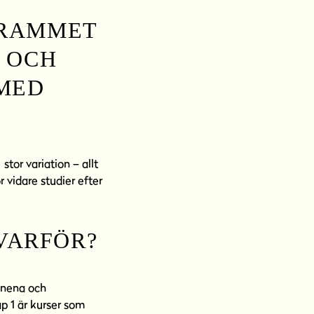
GRAMMET
 OCH
 MED
tor variation – allt
r vidare studier efter
 VARFÖR?
mnena och
p 1 är kurser som