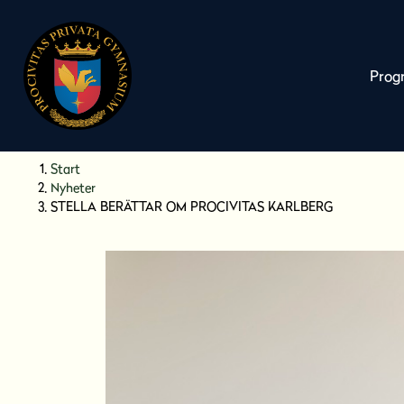
Prog
H
Huvudnavigation
Start
o
Nyheter
p
STELLA BERÄTTAR OM PROCIVITAS KARLBERG
p
a
t
i
l
l
i
n
n