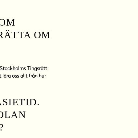
SOM
ERÄTTA OM
a Stockholms Tingsrätt
lära oss allt från hur
SIETID.
KOLAN
?