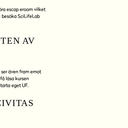
köra escap eroom vilket
ck besöka SciLifeLab
TEN AV
g ser även fram emot
 få läsa kursen
tarta eget UF.
IVITAS