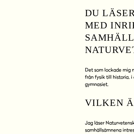
DU LÄSE
MED INR
SAMHÄLLE
NATURVE
Det som lockade mig me
från fysik till historia
gymnasiet.
VILKEN Ä
Jag läser Naturvetens
samhällsämnena intress