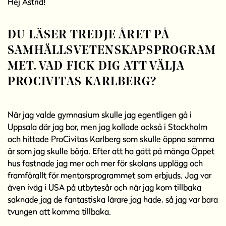
Hej Astrid!
l
l
DU LÄSER TREDJE ÅRET PÅ
SAMHÄLLSVETENSKAPSPROGRAM
MET. VAD FICK DIG ATT VÄLJA
PROCIVITAS KARLBERG?
När jag valde gymnasium skulle jag egentligen gå i
Uppsala där jag bor, men jag kollade också i Stockholm
och hittade ProCivitas Karlberg som skulle öppna samma
år som jag skulle börja. Efter att ha gått på många Öppet
hus fastnade jag mer och mer för skolans upplägg och
framförallt för mentorsprogrammet som erbjuds. Jag var
även iväg i USA på utbytesår och när jag kom tillbaka
saknade jag de fantastiska lärare jag hade, så jag var bara
tvungen att komma tillbaka.