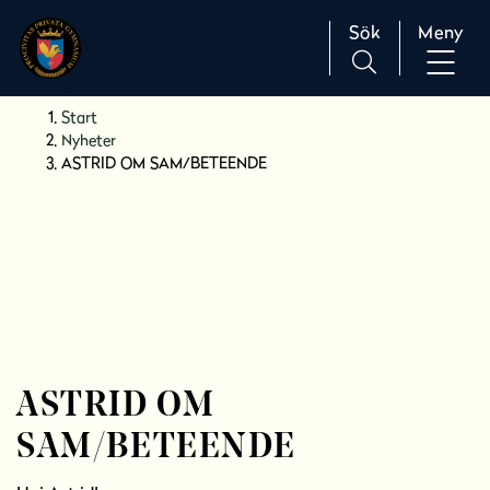
Sök
Meny
H
Huvudnavigation
Start
o
Nyheter
p
ASTRID OM SAM/BETEENDE
p
a
t
i
l
l
i
n
n
ASTRID OM
e
SAM/BETEENDE
h
å