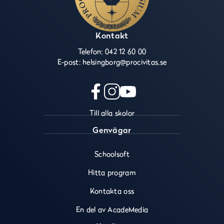
Kontakt
Telefon:
042 12 60 00
E-post:
helsingborg@procivitas.se
f
i
y
Till alla skolor
a
n
o
c
s
u
Genvägar
e
t
t
b
a
u
Schoolsoft
o
g
b
o
r
e
Hitta program
k
a
(
(
m
ö
Kontakta oss
ö
(
p
En del av AcadeMedia
p
ö
p
p
p
n