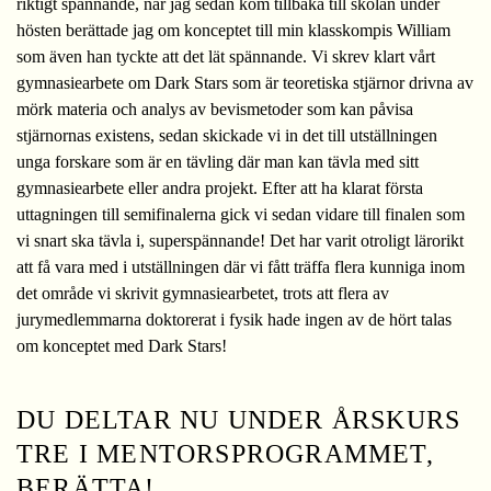
riktigt spännande, när jag sedan kom tillbaka till skolan under
hösten berättade jag om konceptet till min klasskompis William
som även han tyckte att det lät spännande. Vi skrev klart vårt
gymnasiearbete om Dark Stars som är teoretiska stjärnor drivna av
mörk materia och analys av bevismetoder som kan påvisa
stjärnornas existens, sedan skickade vi in det till utställningen
unga forskare som är en tävling där man kan tävla med sitt
gymnasiearbete eller andra projekt. Efter att ha klarat första
uttagningen till semifinalerna gick vi sedan vidare till finalen som
vi snart ska tävla i, superspännande! Det har varit otroligt lärorikt
att få vara med i utställningen där vi fått träffa flera kunniga inom
det område vi skrivit gymnasiearbetet, trots att flera av
jurymedlemmarna doktorerat i fysik hade ingen av de hört talas
om konceptet med Dark Stars!
DU DELTAR NU UNDER ÅRSKURS
TRE I MENTORSPROGRAMMET,
BERÄTTA!