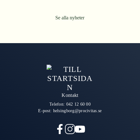
Se alla nyheter
Kontakt
Telefon:
042 12 60 00
E-post:
helsingborg@procivitas.se
f
i
y