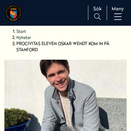
Sök
Meny
H
Huvudnavigation
Start
o
Nyheter
p
PROCIVITAS ELEVEN OSKAR WENDT KOM IN PÅ
p
STANFORD
a
t
i
l
l
i
n
n
e
h
å