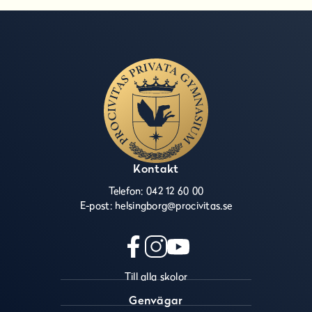
Kontakt
Telefon:
042 12 60 00
E-post:
helsingborg@procivitas.se
f
i
y
Till alla skolor
a
n
o
c
s
u
Genvägar
e
t
t