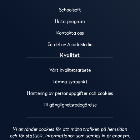
b
a
u
Schoolsoft
o
g
b
o
r
e
Hitta program
k
a
(
(
m
ö
Kontakta oss
ö
(
p
En del av AcadeMedia
p
ö
p
p
p
n
Kvalitet
n
p
a
a
n
s
Vårt kvalitetsarbete
s
a
i
i
s
n
Lämna synpunkt
n
i
y
y
n
t
Hantering av personuppgifter och cookies
t
y
t
t
t
f
Tillgänglighetsredogörelse
f
t
ö
ö
f
n
n
ö
s
Vi använder cookies för att mäta trafiken på hemsidan
s
n
t
och för statistik. Informationen som samlas in är anonym.
t
s
e