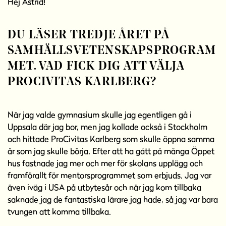
Hej Astrid!
l
l
DU LÄSER TREDJE ÅRET PÅ
SAMHÄLLSVETENSKAPSPROGRAM
MET. VAD FICK DIG ATT VÄLJA
PROCIVITAS KARLBERG?
När jag valde gymnasium skulle jag egentligen gå i
Uppsala där jag bor, men jag kollade också i Stockholm
och hittade ProCivitas Karlberg som skulle öppna samma
år som jag skulle börja. Efter att ha gått på många Öppet
hus fastnade jag mer och mer för skolans upplägg och
framförallt för mentorsprogrammet som erbjuds. Jag var
även iväg i USA på utbytesår och när jag kom tillbaka
saknade jag de fantastiska lärare jag hade, så jag var bara
tvungen att komma tillbaka.