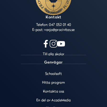
Kontakt
Telefon:
047 052 01 40
E-post:
vaxjo@procivitas.se
f
i
y
Till alla skolor
a
n
o
c
s
u
Genvägar
e
t
t
b
a
u
Schoolsoft
o
g
b
o
r
e
Hitta program
k
a
(
(
m
ö
Kontakta oss
ö
(
p
En del av AcadeMedia
p
ö
p
p
p
n