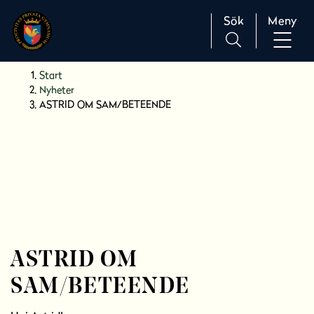
Sök
Meny
H
Huvudnavigation
Start
o
Nyheter
p
ASTRID OM SAM/BETEENDE
p
a
t
i
l
l
i
n
n
ASTRID OM
e
SAM/BETEENDE
h
å