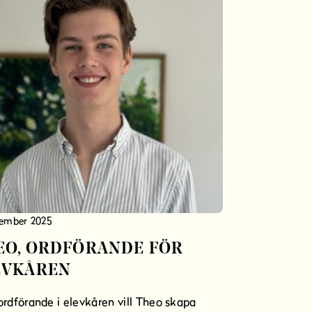
tember 2025
EO, ORDFÖRANDE FÖR
EVKÅREN
rdförande i elevkåren vill Theo skapa