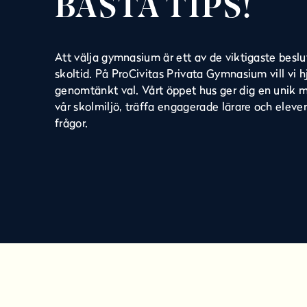
BÄSTA TIPS!
e
h
å
Att välja gymnasium är ett av de viktigaste beslu
l
skoltid.
På ProCivitas Privata Gymnasium vill vi hj
l
genomtänkt val.
Vårt öppet hus ger dig en unik m
vår skolmiljö, träffa engagerade lärare och eleve
frågor.