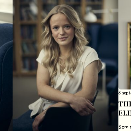
8 sep
TH
EL
Som o