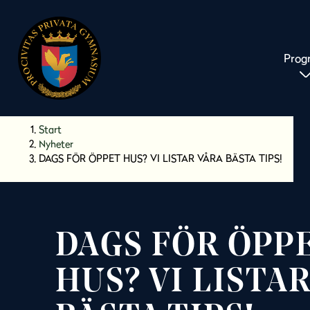
Prog
H
Huvudnavigation
Start
o
Nyheter
p
DAGS FÖR ÖPPET HUS? VI LISTAR VÅRA BÄSTA TIPS!
p
a
t
i
DAGS FÖR ÖPP
l
l
i
HUS? VI LISTA
n
n