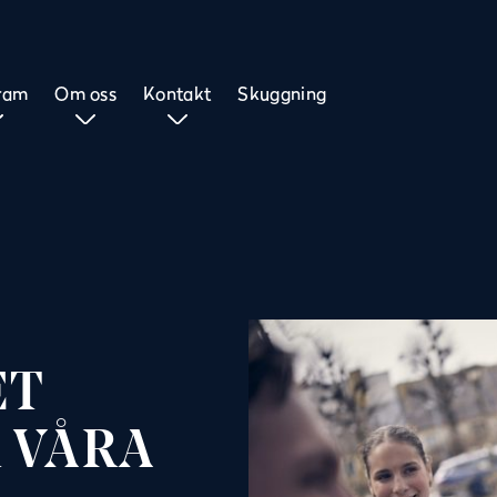
ram
Om oss
Kontakt
Skuggning
ET
R VÅRA