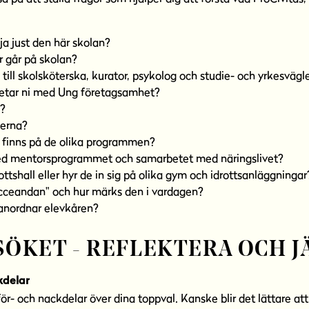
lja just den här skolan?
 går på skolan?
g till skolsköterska, kurator, psykolog och studie- och yrkesväg
rbetar ni med Ung företagsamhet?
?
serna?
r finns på de olika programmen?
ed mentorsprogrammet och samarbetet med näringslivet?
ottshall eller hyr de in sig på olika gym och idrottsanläggningar
cceandan" och hur märks den i vardagen?
 anordnar elevkåren?
SÖKET - REFLEKTERA OCH 
kdelar
för- och nackdelar över dina toppval. Kanske blir det lättare at