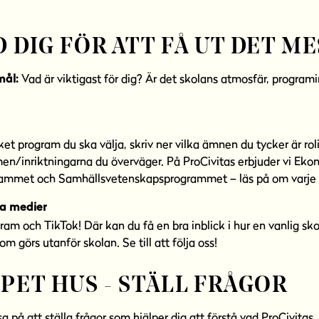
 DIG FÖR ATT FÅ UT DET M
Vad är viktigast för dig? Är det skolans atmosfär, programi
mål:
et program du ska välja, skriv ner vilka ämnen du tycker är ro
/inriktningarna du överväger. På ProCivitas erbjuder vi Ek
ammet och Samhällsvetenskapsprogrammet – läs på om varje
la medier
ram och TikTok! Där kan du få en bra inblick i hur en vanlig sk
om görs utanför skolan. Se till att följa oss!
PET HUS - STÄLL FRÅGOR
a på att ställa frågor som hjälper dig att förstå vad ProCivitas, 