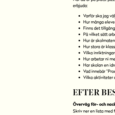
erbjuda:
Varför ska jag vä
Hur många elever
Finns det tillgån
På vilket sätt a
Hur är skolmaten
Hur stora är klas
Vilka inriktninga
Hur arbetar ni m
Har skolan en idr
Vad innebär "Pro
Vilka aktiviteter
EFTER BE
Överväg för- och nac
Skriv ner en lista med 