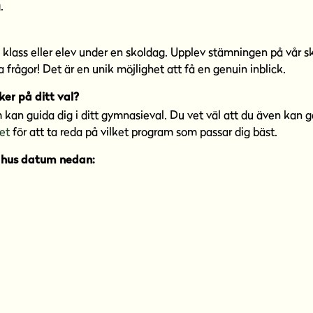
.
 klass eller elev under en skoldag. Upplev stämningen på vår sko
na frågor! Det är en unik möjlighet att få en genuin inblick.
ker på ditt val?
an guida dig i ditt gymnasieval. Du vet väl att du även kan g
(
et
för att ta reda på vilket program som passar dig bäst.
ö
t hus datum nedan:
p
p
n
a
s
i
n
y
t