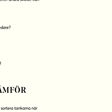
ledare?
?
JÄMFÖR
t sortera tankarna när