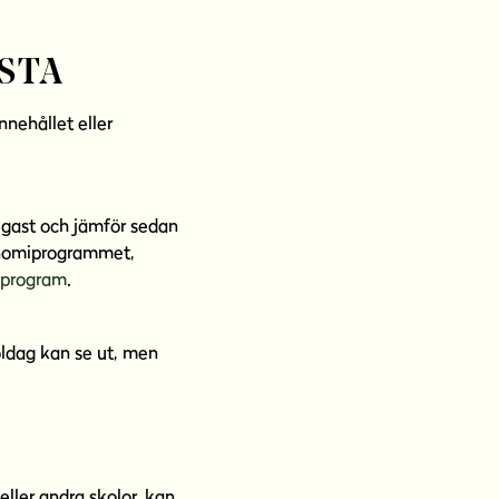
ESTA
nnehållet eller
ligast och jämför sedan
onomiprogrammet,
program
.
oldag kan se ut, men
eller andra skolor, kan